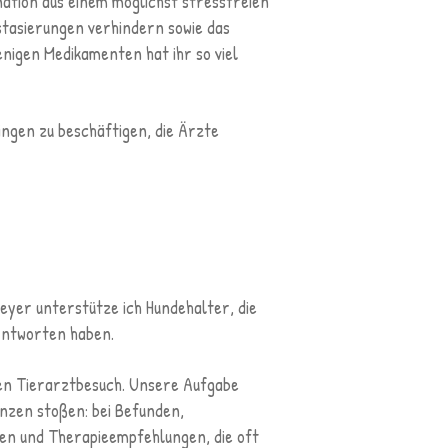
ination aus einem möglichst stressfreien
astasierungen verhindern sowie das
nigen Medikamenten hat ihr so viel
ingen zu beschäftigen, die Ärzte
yer unterstütze ich Hundehalter, die
Antworten haben.
nen Tierarztbesuch. Unsere Aufgabe
enzen stoßen: bei Befunden,
en und Therapieempfehlungen, die oft