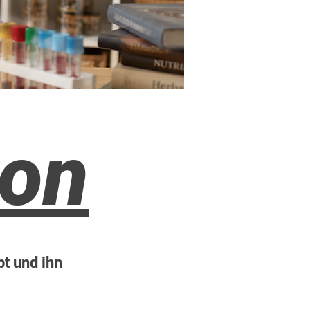
on
t und ihn