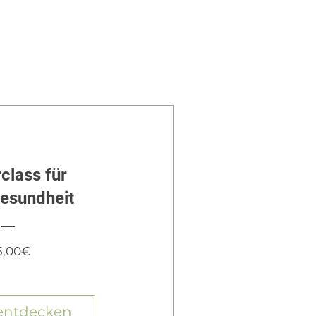
class für
esundheit
Preis
5,00€
 entdecken