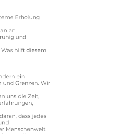
steme Erholung
an an.
 ruhig und
: Was hilft diesem
ondern ein
n und Grenzen. Wir
n uns die Zeit,
erfahrungen,
daran, dass jedes
Hund
rer Menschenwelt