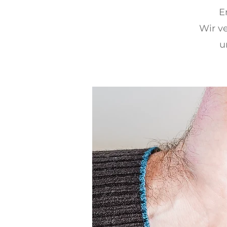
E
Wir v
u