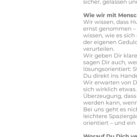
sicher, gelassen un
Wie wir mit Mensc
Wir wissen, dass H
ernst genommen – 
wissen, wie es sic
der eigenen Geduld
verurteilen.
Wir geben Dir klar
sagen Dir auch, wen
lösungsorientiert: 
Du direkt ins Han
Wir erwarten von D
sich wirklich etwas
Überzeugung, dass
werden kann, wenn 
Bei uns geht es nic
leichtere Spazierg
orientiert – und ei
Worauf Du Dich ve