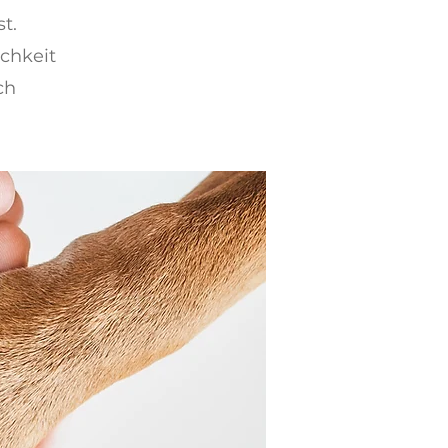
t.
chkeit
ch