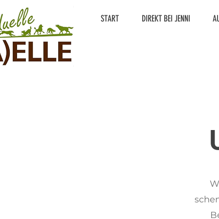
START
DIREKT BEI JENNI
A
W
schen
Be