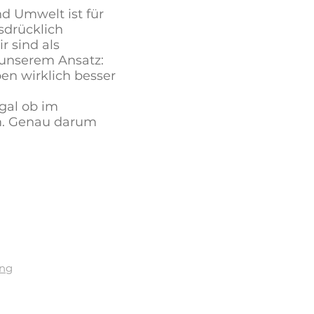
nd Umwelt ist für
sdrücklich
 sind als
n unserem Ansatz:
ben wirklich besser
egal ob im
sam. Genau darum
ung