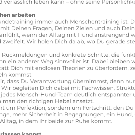
d verlässlich leben kann – ohne seine Persönlichkei
hen arbeiten
undetraining immer auch Menschentraining ist. Du
mit Deinen Fragen, Deinen Zielen und auch Dein
h anfühlt, wenn der Alltag mit Hund anstrengend 
 zweifelt. Wir holen Dich da ab, wo Du gerade ste
e Rückmeldungen und konkrete Schritte, die funkt
n ein anderer Weg sinnvoller ist. Dabei bleiben w
Statt Dich mit endlosen Theorien zu überfordern, ze
deln kommst.
ir, dass Du Verantwortung übernimmst, denn nur
. Wir begleiten Dich dabei mit Fachwissen, Struk
 jedes Mensch-Hund-Team deutlich entspannter u
man den richtigen Hebel ansetzt.
ht um Perfektion, sondern um Fortschritt, den Du 
änge, mehr Sicherheit in Begegnungen, ein Hund, d
n Alltag, in dem ihr beide zur Ruhe kommt.
rlassen kannst