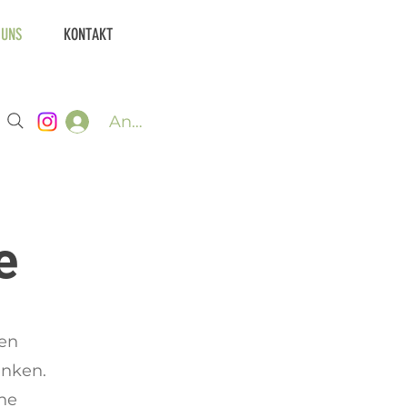
 UNS
KONTAKT
Anmelden
e
en
enken.
che