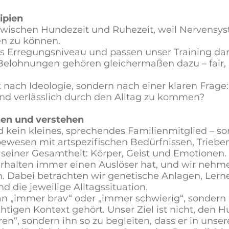
ipien
 zwischen Hundezeit und Ruhezeit, weil Nervensy
en zu können.
as Erregungsniveau und passen unser Training dar
Belohnungen gehören gleichermaßen dazu – fair,
t nach Ideologie, sondern nach einer klaren Frage
 und verlässlich durch den Alltag zu kommen?
en und verstehen
d kein kleines, sprechendes Familienmitglied – s
ewesen mit artspezifischen Bedürfnissen, Triebe
seiner Gesamtheit: Körper, Geist und Emotionen.
erhalten immer einen Auslöser hat, und wir nehme
n. Dabei betrachten wir genetische Anlagen, Lern
 die jeweilige Alltagssituation.
an „immer brav“ oder „immer schwierig“, sondern 
chtigen Kontext gehört. Unser Ziel ist nicht, den 
“, sondern ihn so zu begleiten, dass er in unse