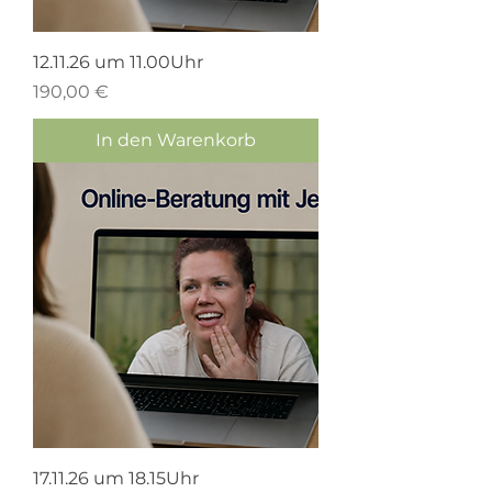
12.11.26 um 11.00Uhr
Preis
190,00 €
In den Warenkorb
17.11.26 um 18.15Uhr