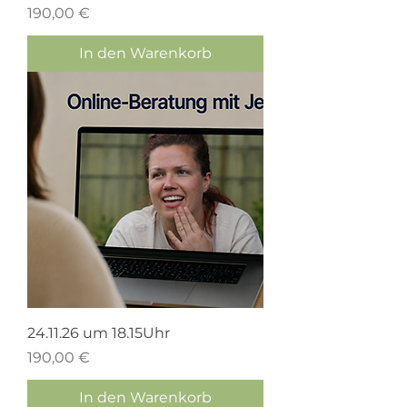
Preis
190,00 €
In den Warenkorb
24.11.26 um 18.15Uhr
Preis
190,00 €
In den Warenkorb