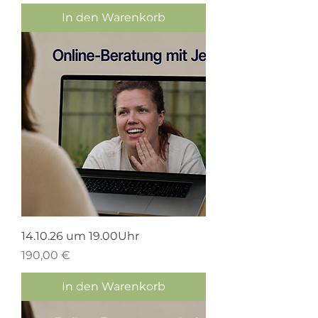
In den Warenkorb
14.10.26 um 19.00Uhr
Preis
190,00 €
In den Warenkorb