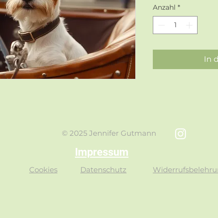
Anzahl
*
In 
© 2025 Jennifer Gutmann
Impressum
Cookies
Datenschutz
Widerrufsbelehr