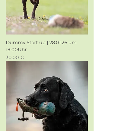
Dummy Start up | 28.01.26 um
19.00Uhr
Preis
30,00 €