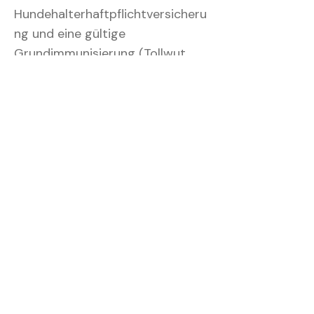
Hundehalterhaftpflichtversicheru
ng und eine gültige
Grundimmunisierung (Tollwut
kann bei jungen Welpen
nachgereicht werden).
Wenn dein Hund beim Kursstart
älter als 14 Wochen ist, melde
dich bitte für zwei Wochen in
unserer Welpengruppe oder
direkt im Junghundekurs an.
Wenn du Neukunde bist, sende
uns bitte vor Kursbeginn das
ausgefüllte Kundendatenblatt
sowie Fotos der
Haftpflichtversicherung und des
Impfpasses.