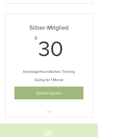
Ich bin ein Vorteil
Ich bin ein Vorteil
Silber-Mitglied
Ich bin ein Vorteil
30€
€
30
Ich bin ein Vorteil
Ich bin ein Vorteil
Einsteigerfreundliches Training
Gültig für 1 Monat
Sofort kaufen
Ich bin ein Vorteil
Ich bin ein Vorteil