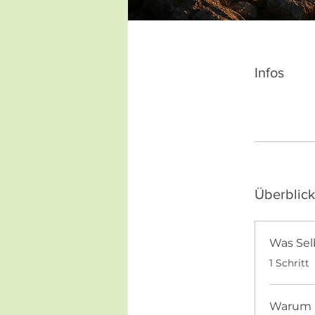
Infos
Überblick
Was Sel
.
1 Schritt
Warum M