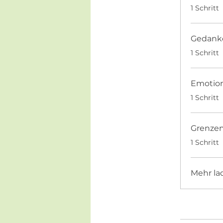
.
1 Schritt
Gedanke
.
1 Schritt
Emotion
.
1 Schritt
Grenzen
.
1 Schritt
Mehr la