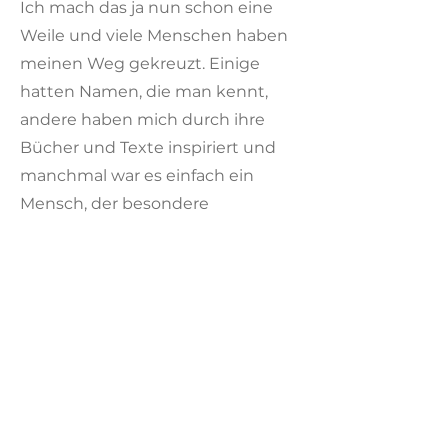
Ich mach das ja nun schon eine
Weile und viele Menschen haben
meinen Weg gekreuzt. Einige
hatten Namen, die man kennt,
andere haben mich durch ihre
Bücher und Texte inspiriert und
manchmal war es einfach ein
Mensch, der besondere
Fähigkeiten hat. Da ich selbst aber
gerne auf den Seiten von
Hundetrainern immer schau, bei
wem sie schon Seminare & Co.
besucht haben, weil es ja auch
etwas über die Ausrichtung des
Trainings besagt, bekommt ihr
hier eine Übersicht. Einiges hat