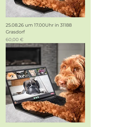
25.08.26 um 17.00Uhr in 31188
Grasdorf
Preis
60,00 €