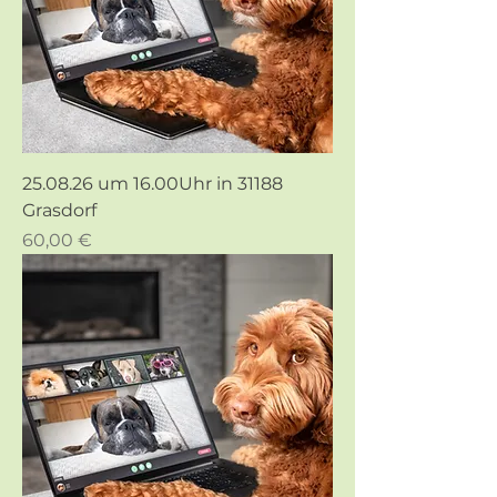
25.08.26 um 16.00Uhr in 31188
Grasdorf
Preis
60,00 €