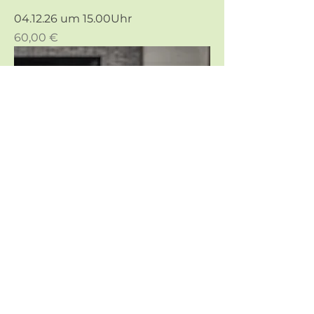
04.12.26 um 15.00Uhr
Preis
60,00 €
05.12.26 um 12.45Uhr
Preis
60,00 €