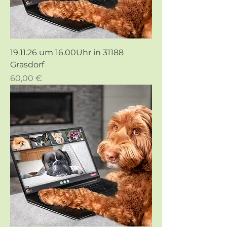
19.11.26 um 16.00Uhr in 31188
Grasdorf
Preis
60,00 €