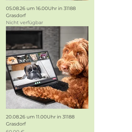
05.08.26 um 16.00Uhr in 31188
Grasdorf
Nicht verfügbar
20.08.26 um 11.00Uhr in 31188
Grasdorf
Preis
60,00 €